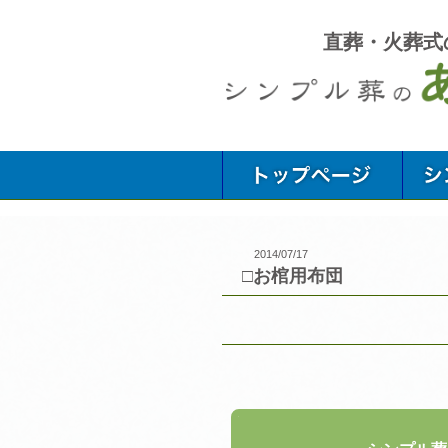
直葬・火葬式
2014/07/17
□お棺用布団