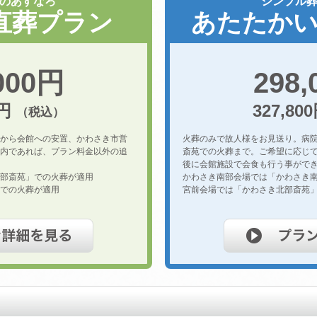
のあすなろ
シンプル
直葬プラン
あたたか
000円
298
0円
327,80
（税込）
から会館への安置、かわさき市営
火葬のみで故人様をお見送り。病
内であれば、プラン料金以外の追
斎苑での火葬まで。ご希望に応じ
後に会館施設で会食も行う事がで
部斎苑」での火葬が適用
かわさき南部会場では「かわさき
での火葬が適用
宮前会場では「かわさき北部斎苑