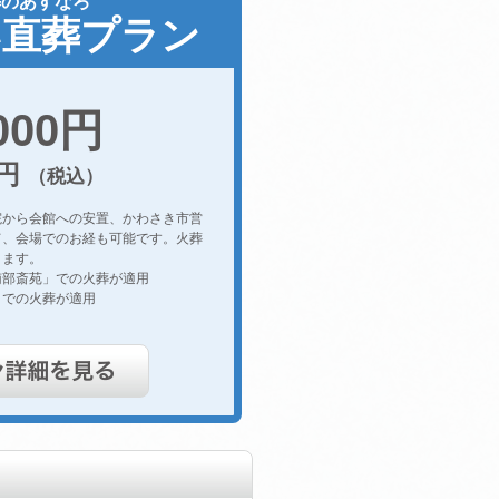
葬のあすなろ
い直葬プラン
,000円
0円
（税込）
院から会館への安置、かわさき市営
て、会場でのお経も可能です。火葬
きます。
南部斎苑」での火葬が適用
」での火葬が適用