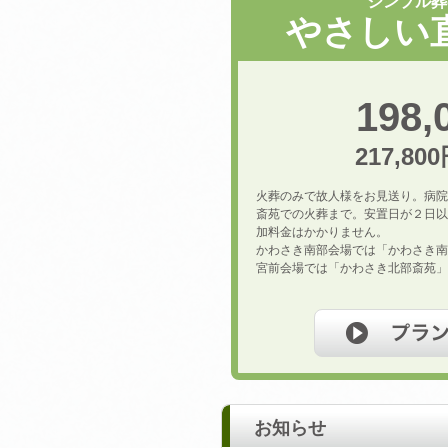
シンプル葬
やさしい
198,
217,80
火葬のみで故人様をお見送り。病院
斎苑での火葬まで。安置日が２日以
加料金はかかりません。
かわさき南部会場では「かわさき南
宮前会場では「かわさき北部斎苑」
お知らせ